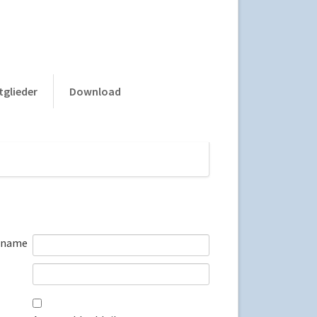
Navigation
tglieder
Download
überspringen
rname