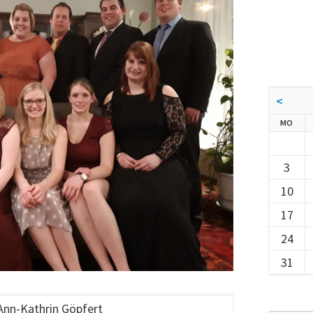
<
NTA
MO
3
10
17
24
31
Ann-Kathrin Göpfert