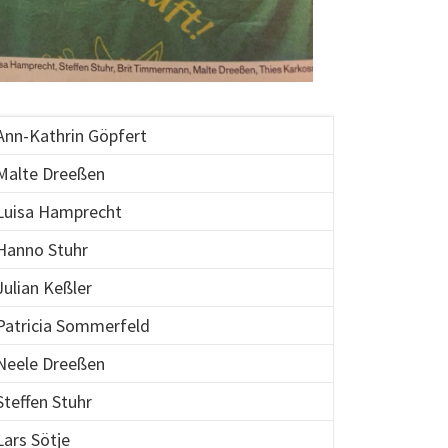
Ann-Kathrin Göpfert
Malte Dreeßen
Luisa Hamprecht
Hanno Stuhr
Julian Keßler
Patricia Sommerfeld
Neele Dreeßen
Steffen Stuhr
Lars Sötje