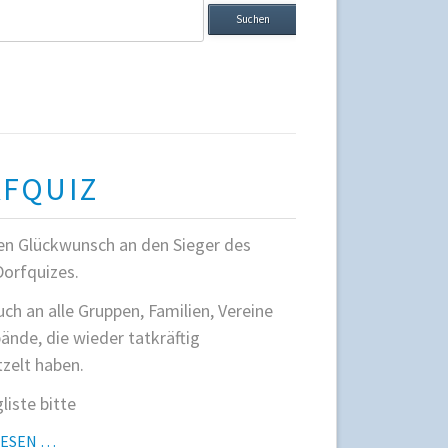
ffe
FQUIZ
en Glückwunsch an den Sieger des
Dorfquizes.
ch an alle Gruppen, Familien, Vereine
ände, die wieder tatkräftig
zelt haben.
liste bitte
DORFQUIZ
LESEN …