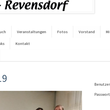
uch
Veranstaltungen
Fotos
Vorstand
Mi
nks
Kontakt
Navigation
überspringen
19
Benutze
Passwort