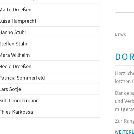
Suchbegri
Malte Dreeßen
Luisa Hamprecht
Hanno Stuhr
NEWS
Steffen Stuhr
DOR
Mara Willhelm
Neele Dreeßen
Herzlich
Patricia Sommerfeld
letzten 
Lars Sötje
Danke au
Brit Timmermann
und Verb
mitgerät
Thies Karkossa
Zur Rang
WEITER