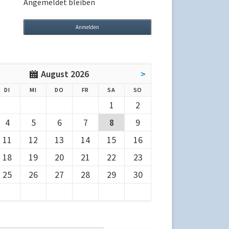
Angemeldet bleiben
August 2026
>
G
ENSTAG
TTWOCH
NNERSTAG
EITAG
MSTAG
NNTAG
DI
MI
DO
FR
SA
SO
1
2
4
5
6
7
8
9
11
12
13
14
15
16
18
19
20
21
22
23
25
26
27
28
29
30