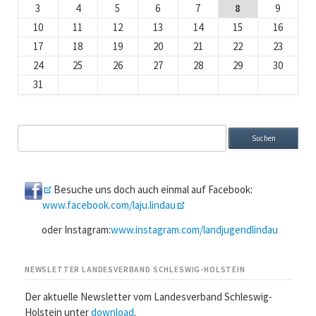
3
4
5
6
7
8
9
10
11
12
13
14
15
16
17
18
19
20
21
22
23
24
25
26
27
28
29
30
31
Suchbegriffe
Besuche uns doch auch einmal auf Facebook:
www.facebook.com/laju.lindau
oder Instagram:
www.instagram.com/landjugendlindau
NEWSLETTER LANDESVERBAND SCHLESWIG-HOLSTEIN
Der aktuelle Newsletter vom Landesverband Schleswig-
Holstein unter
download
.