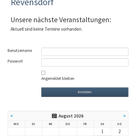
Revensdorf
Unsere nächste Veranstaltungen:
Aktuell sind keine Termine vorhanden.
Benutzername
Passwort
Angemeldet bleiben
<
August 2026
>
NTAG
ENSTAG
TTWOCH
NNERSTAG
EITAG
MSTAG
NNTAG
MO
DI
MI
DO
FR
SA
SO
1
2